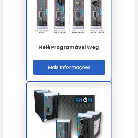
instalado.
Conecte os fios aos terminais do relé conforme
o diagrama.
Fixe o relé em um trilho DIN.
Programe o relé usando o painel frontal ou
software.
Teste o sistema antes de ligar a energia.
Relé Programável Weg
Faixa de Preço
Mais Informações
O preço do relé programável Metaltex varia entre
R$200 e R$500. Os fatores que influenciam o preço
incluem a capacidade de carga e a complexidade das
funções programáveis.
Onde Comprar
Você pode adquirir o relé programável Metaltex em
lojas especializadas em automação industrial e
eletrônica, bem como em plataformas online