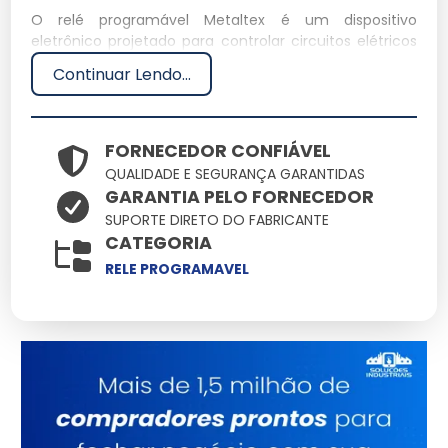
O relé programável Metaltex é um dispositivo
eletrônico projetado para controlar circuitos elétricos
de maneira automática. Ele é amplamente utilizado
Continuar Lendo...
em sistemas de automação industrial, oferecendo
flexibilidade e eficiência em processos variados.
Especificações Técnicas
FORNECEDOR CONFIÁVEL
QUALIDADE E SEGURANÇA GARANTIDAS
GARANTIA PELO FORNECEDOR
Dimensões: 15 cm x 10 cm x 5 cm
Peso: 0,5 kg
SUPORTE DIRETO DO FABRICANTE
Material: Plástico ABS
CATEGORIA
Capacidade: 16 A
RELE PROGRAMAVEL
Voltagem: 250 V
Características e Benefícios
Programação flexível:
Permite personalizar
sequências de operação.
Alta durabilidade:
Feito com materiais resistentes,
garantindo longa vida útil.