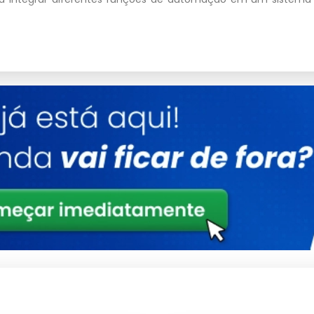
Detalhes
10 cm x 5 cm x 3 cm
0,2 kg
Plástico ABS
16A
220V
ódulos, aumentando a flexibilidade do sistema.
omação existentes, facilitando atualizações.
gia, reduzindo custos.
s, aumentando a segurança do ambiente.
alidade, garantindo longa vida útil.
 processo de instalação.