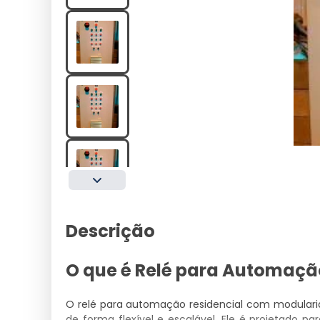
Descrição
O que é Relé para Automaçã
O relé para automação residencial com modularida
de forma flexível e escalável. Ele é projetado 