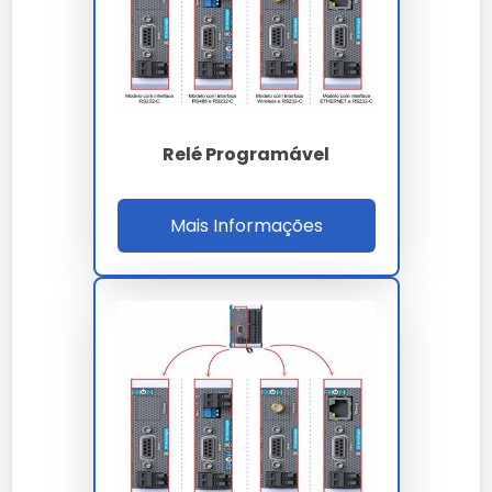
Conecte os fios de entrada e saída de acordo
com o manual.
Fixe o relé em um local seguro e arejado.
Programe o relé conforme as instruções do
fabricante.
Ligue a fonte de energia e teste o
Relé Programável
funcionamento.
Faixa de Preço
Mais Informações
O preço do relé contador programável varia entre R$
150 e R$ 300, dependendo das funcionalidades e da
marca escolhida. Fatores como capacidade de
contagem e material influenciam no custo.
Onde Comprar
Relés contadores programáveis podem ser adquiridos
em lojas especializadas em eletrônicos e automação,
tanto físicas quanto online. Uma opção confiável é a