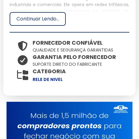
industriais e comerciais. Ele opera em redes trifásicas,
garantindo precisão e segurança no controle de
processos. Este equipamento é fundamental em
Continuar Lendo...
aplicações que necessitam de controle rigoroso de
níveis líquidos.
FORNECEDOR CONFIÁVEL
Especificações Técnicas
QUALIDADE E SEGURANÇA GARANTIDAS
GARANTIA PELO FORNECEDOR
Dimensões: 10 x 5 x 3 cm
SUPORTE DIRETO DO FABRICANTE
Peso: 0.2 kg
CATEGORIA
Material: Plástico ABS
Capacidade: Até 10A
RELE DE NIVEL
Voltagem: 380V
Características e Benefícios
Alta precisão:
Garante controle exato de níveis,
evitando transbordamentos.
Durabilidade:
Fabricado com materiais resistentes,
prolongando a vida útil.