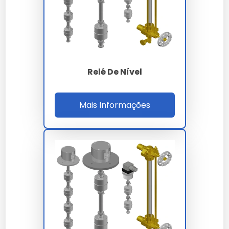
Desligue a alimentação elétrica antes de iniciar.
Conecte os terminais do relé à rede trifásica.
Ajuste os parâmetros de nível desejados no
painel de controle.
Verifique as conexões e ligue a alimentação
elétrica.
Relé De Nível
Teste o funcionamento para garantir que o relé
está operando corretamente.
Mais Informações
Faixa de Preço
O preço do relé de nível trifásico varia de R$150 a
R$300. Fatores como marca, capacidade e
funcionalidades adicionais influenciam o valor.
Onde Comprar
Relés de nível trifásico podem ser adquiridos em lojas
especializadas em materiais elétricos e plataformas