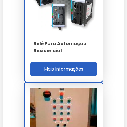
Configure o dispositivo conforme o manual.
Teste a funcionalidade com um dispositivo
conectado.
Ative o sistema de automação.
Faixa de Preço
Relé Para Automação
Os preços dos relés de automação residencial variam
Residencial
de R$150 a R$300, dependendo da capacidade e das
funcionalidades adicionais.
Mais Informações
Onde Comprar
Os relés estão disponíveis em lojas físicas
especializadas e em sites de comércio eletrônico.
Confira nossa
Loja Rele De Automacao Residencial
para mais opções.
Manutenção e Cuidados