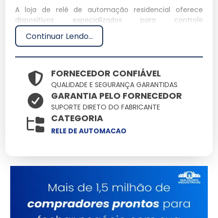
A loja de relé de automação residencial oferece
dispositivos especializados para controle
automatizado de sistemas domésticos. Esses relés
Continuar Lendo...
são fundamentais para gerenciar iluminação,
segurança e climatização de forma eficiente.
Especificações Técnicas
FORNECEDOR CONFIÁVEL
QUALIDADE E SEGURANÇA GARANTIDAS
GARANTIA PELO FORNECEDOR
Dimensões: 10 x 5 x 3 cm
Peso: 0,2 kg
SUPORTE DIRETO DO FABRICANTE
Material: Plástico ABS
CATEGORIA
Capacidade: 10A
RELE DE AUTOMACAO
Voltagem: 220V
Características e Benefícios
Economia de Energia: Reduz o consumo elétrico em
até 30%.
Segurança: Proteção contra sobrecarga elétrica.
Facilidade de Programação: Interface intuitiva para