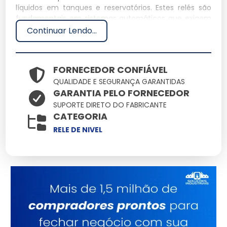
líquidos em tanques e reservatórios. Estes relés são
fundamentais em sistemas automáticos que exigem
precisão e confiabilidade para prevenir
Continuar Lendo...
transbordamento ou falta de líquidos.
Especificações Técnicas
FORNECEDOR CONFIÁVEL
QUALIDADE E SEGURANÇA GARANTIDAS
Dimensões: 10 x 5 x 3 cm
GARANTIA PELO FORNECEDOR
Peso: 0,2 kg
SUPORTE DIRETO DO FABRICANTE
Material: Plástico ABS
CATEGORIA
Capacidade: Até 250V AC
Voltagem: 24V a 240V AC/DC
RELE DE NIVEL
Características e Benefícios
Alta precisão: Garante controle exato do nível de
líquidos.
Fácil instalação: Reduz tempo de implementação.
Durabilidade: Material resistente que aumenta a vida
útil.