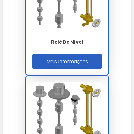
relé.
Fixe o relé no local adequado dentro do painel
de controle.
Configure o relé conforme as instruções do
fabricante.
Restaure a energia e teste o sistema para
Relé De Nível
garantir funcionamento correto.
Faixa de Preço
Mais Informações
Os relés de nível variam de R$ 150,00 a R$ 500,00.
Fatores como marca, capacidade e material
influenciam no preço.
Rele De Automacao Residencial Fornecedor
Onde Comprar
Relés de nível podem ser adquiridos em lojas
especializadas em automação industrial e sites de